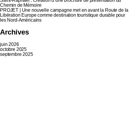
Saint-Raphaël : Création d’une brochure de présentation du
Chemin de Mémoire
PROJET | Une nouvelle campagne met en avant la Route de la
Libération Europe comme destination touristique durable pour
les Nord-Américains
Archives
juin 2026
octobre 2025
septembre 2025
juillet 2025
juin 2025
septembre 2024
juin 2024
mai 2024
octobre 2023
août 2023
juillet 2023
juin 2023
avril 2023
février 2023
Catégories