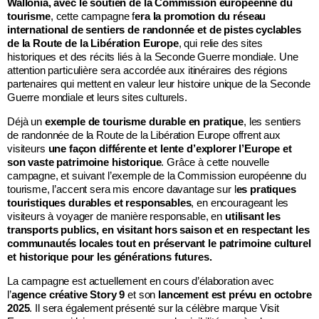
Wallonia, avec le soutien de la Commission européenne du
tourisme
, cette campagne f
era la promotion du réseau
international de sentiers de randonnée et de pistes cyclables
de la Route de la Libération Europe
, qui relie des sites
historiques et des récits liés à la Seconde Guerre mondiale. Une
attention particulière sera accordée aux itinéraires des régions
partenaires qui mettent en valeur leur histoire unique de la Seconde
Guerre mondiale et leurs sites culturels.
Déjà un
exemple de tourisme durable en pratique
, les sentiers
de randonnée de la Route de la Libération Europe offrent aux
visiteurs
une façon différente et lente d’explorer l’Europe et
son vaste patrimoine historique
. Grâce à cette nouvelle
campagne, et suivant l’exemple de la Commission européenne du
tourisme, l’accent sera mis encore davantage sur l
es pratiques
touristiques durables et responsables
, en encourageant les
visiteurs à voyager de manière responsable, en
utilisant les
transports publics, en visitant hors saison et en respectant les
communautés locales tout en préservant le patrimoine culturel
et historique pour les générations futures.
La campagne est actuellement en cours d’élaboration avec
l’
agence créative Story 9
et son
lancement est prévu en octobre
2025
. Il sera également présenté sur la célèbre marque Visit